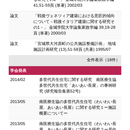
41,51-59頁 (単著) 2002/03
論文
「戦後ヴェネツィア建築における意匠的傾向
について－戦後イタリア建築に関する研究そ
の1－」 金城学院大学論集家政学編 39,19-28
頁 (単著) 2000/03
論文
「宮城県大河原町の公共施設整備計画」 地域
施設計画研究 (13),51-58頁 (共著) 1995/07
全件表示（18件）
学会発表
2014/02
多世代共生住宅に関する研究 南医療生協
多世代共生住宅「あいあい長屋」の事例研
究 (研究報告集第52号)
2013/05
南医療生協の多世代共生住宅（わいわい長
屋、あいあい長屋）に関する研究１ー施設
概要についてー
2013/05
南医療生協の多世代共生住宅（わいわい長
屋、あいあい長屋）に関する研究２ー居住