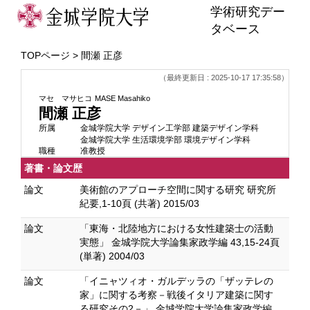
学術研究デー
タベース
TOPページ
> 間瀬 正彦
（最終更新日 : 2025-10-17 17:35:58）
マセ マサヒコ
MASE Masahiko
間瀬 正彦
所属
金城学院大学 デザイン工学部 建築デザイン学科
金城学院大学 生活環境学部 環境デザイン学科
職種
准教授
著書・論文歴
論文
美術館のアプローチ空間に関する研究 研究所
紀要,1-10頁 (共著) 2015/03
論文
「東海・北陸地方における女性建築士の活動
実態」 金城学院大学論集家政学編 43,15-24頁
(単著) 2004/03
論文
「イニャツィオ・ガルデッラの「ザッテレの
家」に関する考察－戦後イタリア建築に関す
る研究その2－」 金城学院大学論集家政学編