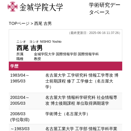
学術研究デー
タベース
TOPページ
> 西尾 吉男
（最終更新日 : 2025-06-16 11:37:26）
ニシオ ヨシオ
NISHIO Yoshio
西尾 吉男
所属
金城学院大学 国際情報学部 国際情報学科
職種
教授
学歴
1983/04～
名古屋大学 工学研究科 情報工学専攻 博
1985/03
士前期課程 修了 工学修士（名古屋大
学）
2002/04～
名古屋大学 情報科学研究科 社会情報専
2005/03
攻 博士後期課程 単位取得満期退学
2008/03
学術博士（名古屋大学）
(学位取得)
～1983/03
名古屋工業大学 工学部 情報工学科卒業