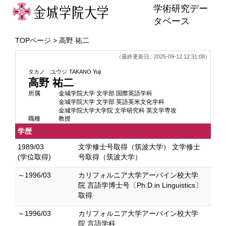
学術研究デー
タベース
TOPページ
> 高野 祐二
（最終更新日 : 2025-09-12 12:31:08）
タカノ ユウジ
TAKANO Yuji
高野 祐二
所属
金城学院大学 文学部 国際英語学科
金城学院大学 文学部 英語英米文化学科
金城学院大学大学院 文学研究科 英文学専攻
職種
教授
学歴
1989/03
文学修士号取得（筑波大学） 文学修士
(学位取得)
号取得（筑波大学）
～1996/03
カリフォルニア大学アーバイン校大学
院 言語学博士号〔Ph.D.in Linguistics〕
取得
～1996/03
カリフォルニア大学アーバイン校大学
院 言語学科