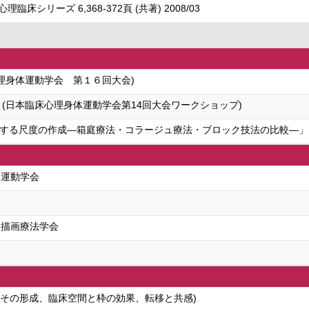
シリーズ 6,368-372頁 (共著) 2008/03
理身体運動学会 第１６回大会)
(日本臨床心理身体運動学会第14回大会ワークショップ)
する尺度の作成―箱庭療法・コラージュ療法・ブロック技法の比較―」 (
体運動学会
会
・描画療法学会
会
とその形成、臨床空間と枠の効果、転移と共感)