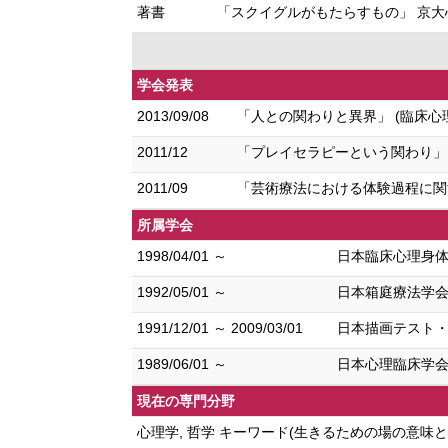
著書
「スクイグルがもたらすもの」 京大心理臨床
学会発表
2013/09/08
「人との関わりと異界」 (臨床心
2011/12
「プレイセラピーという関わり」 
2011/09
「芸術療法における体験過程に関
所属学会
1998/04/01 ～
日本臨床心理身
1992/05/01 ～
日本箱庭療法学
1991/12/01 ～ 2009/03/01
日本描画テスト
1989/06/01 ～
日本心理臨床学
現在の専門分野
心理学, 哲学 キーワード(生きるための場の意味