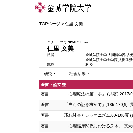
TOPページ
> 仁里 文美
ニサト フミ
NISATO Fumi
仁里 文美
所属
金城学院大学 人間科学部 多
金城学院大学大学院 人間生活
職種
教授
研究
社会活動
著書・論文歴
著書
「心理療法の第一歩」 (共著) 2017/0
著書
「自らの証を求めて」,165-170頁 (共著
著書
現代社会とシャマニズム,89-100頁 (共著
著書
「心理臨床関係における身体」 京大心理臨床