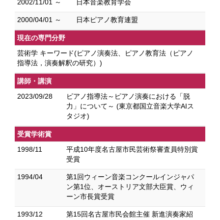
2002/11/01 ～
日本音楽教育学会
2000/04/01 ～
日本ピアノ教育連盟
現在の専門分野
芸術学 キーワード(ピアノ演奏法、ピアノ教育法（ピアノ
指導法，演奏解釈の研究）)
講師・講演
2023/09/28
ピアノ指導法～ピアノ演奏における「脱
力」について～ (東京都国立音楽大学AIス
タジオ)
受賞学術賞
1998/11
平成10年度名古屋市民芸術祭審査員特別賞
受賞
1994/04
第1回ウィーン音楽コンクールインジャパ
ン第1位、オーストリア文部大臣賞、ウィ
ーン市長賞受賞
1993/12
第15回名古屋市民会館主催 新進演奏家紹