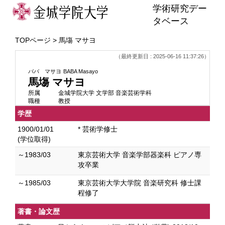
学術研究デー
タベース
TOPページ
> 馬塲 マサヨ
（最終更新日 : 2025-06-16 11:37:26）
ババ マサヨ
BABA Masayo
馬塲 マサヨ
所属
金城学院大学 文学部 音楽芸術学科
職種
教授
学歴
1900/01/01
* 芸術学修士
(学位取得)
～1983/03
東京芸術大学 音楽学部器楽科 ピアノ専
攻卒業
～1985/03
東京芸術大学大学院 音楽研究科 修士課
程修了
著書・論文歴