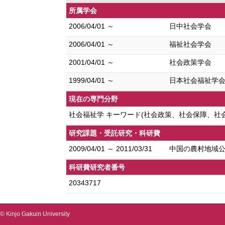
所属学会
2006/04/01 ～
日中社会学会
2006/04/01 ～
福祉社会学会
2001/04/01 ～
社会政策学会
1999/04/01 ～
日本社会福祉学
現在の専門分野
社会福祉学 キーワード(社会政策、社会保障、社
研究課題・受託研究・科研費
2009/04/01 ～ 2011/03/31
中国の農村地域公
科研費研究者番号
20343717
© Kinjo Gakuin University