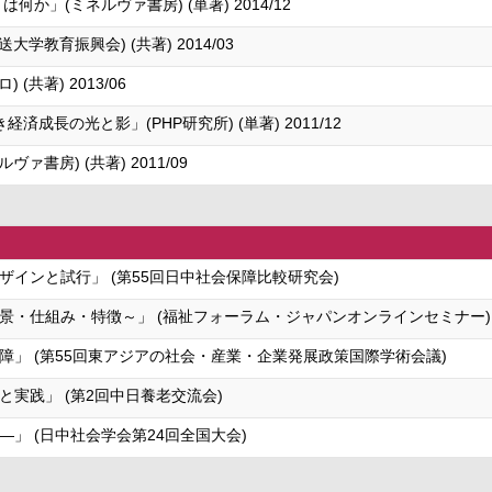
か」(ミネルヴァ書房) (単著) 2014/12
教育振興会) (共著) 2014/03
共著) 2013/06
長の光と影」(PHP研究所) (単著) 2011/12
書房) (共著) 2011/09
インと試行」 (第55回日中社会保障比較研究会)
景・仕組み・特徴～」 (福祉フォーラム・ジャパンオンラインセミナー)
」 (第55回東アジアの社会・産業・企業発展政策国際学術会議)
実践」 (第2回中日養老交流会)
」 (日中社会学会第24回全国大会)