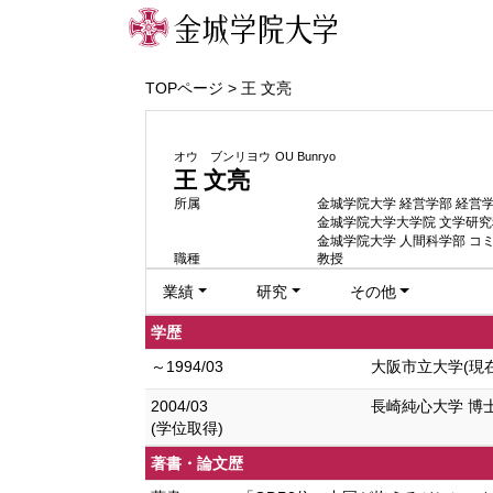
TOPページ
> 王 文亮
オウ ブンリヨウ
OU Bunryo
王 文亮
所属
金城学院大学 経営学部 経営
金城学院大学大学院 文学研究
金城学院大学 人間科学部 コ
職種
教授
業績
研究
その他
学歴
～1994/03
大阪市立大学(現在
2004/03
長崎純心大学 博
(学位取得)
著書・論文歴