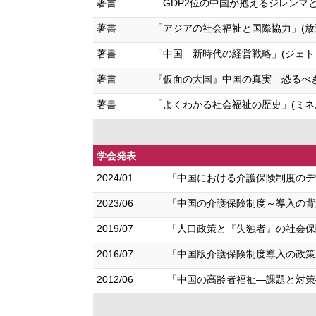
著書
「GDP2位の中国が抱えるジレンマとは何
著書
「アジアの社会福祉と国際協力」(放送大学
著書
「中国 新時代の経営戦略」(ジェトロ) (
著書
『仮面の大国』中国の真実 恐るべき経済成
著書
「よくわかる社会福祉の歴史」(ミネルヴァ
学会発表
2024/01
「中国における介護保険制度のデザ
2023/06
「中国の介護保険制度～導入の背
2019/07
「人口政策と『失独者』の社会保障
2016/07
「中国版介護保険制度導入の政策と
2012/06
「中国の高齢者福祉―課題と対策―