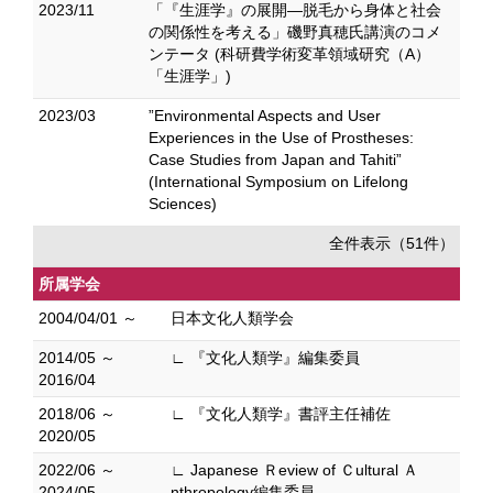
2023/11
「『生涯学』の展開―脱毛から身体と社会
の関係性を考える」磯野真穂氏講演のコメ
ンテータ (科研費学術変革領域研究（A）
「生涯学」)
2023/03
”Environmental Aspects and User
Experiences in the Use of Prostheses:
Case Studies from Japan and Tahiti”
(International Symposium on Lifelong
Sciences)
全件表示（51件）
所属学会
2004/04/01 ～
日本文化人類学会
2014/05 ～
∟ 『文化人類学』編集委員
2016/04
2018/06 ～
∟ 『文化人類学』書評主任補佐
2020/05
2022/06 ～
∟ Japanese Ｒeview of Ｃultural Ａ
2024/05
nthropology編集委員