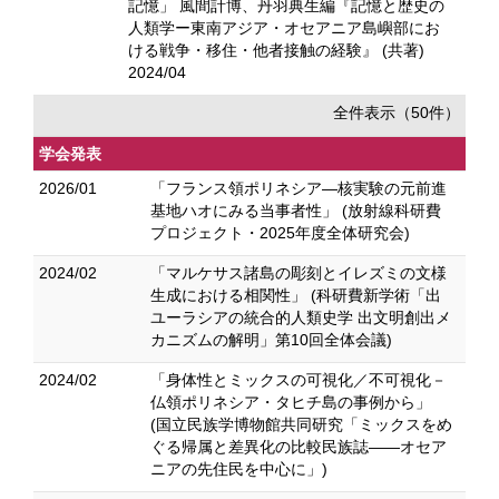
記憶」 風間計博、丹羽典生編『記憶と歴史の
人類学ー東南アジア・オセアニア島嶼部にお
ける戦争・移住・他者接触の経験』 (共著)
2024/04
全件表示（50件）
学会発表
2026/01
「フランス領ポリネシア―核実験の元前進
基地ハオにみる当事者性」 (放射線科研費
プロジェクト・2025年度全体研究会)
2024/02
「マルケサス諸島の彫刻とイレズミの文様
生成における相関性」 (科研費新学術「出
ユーラシアの統合的人類史学 出文明創出メ
カニズムの解明」第10回全体会議)
2024/02
「身体性とミックスの可視化／不可視化－
仏領ポリネシア・タヒチ島の事例から」
(国立民族学博物館共同研究「ミックスをめ
ぐる帰属と差異化の比較民族誌――オセア
ニアの先住民を中心に」)