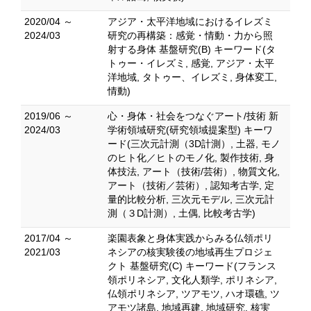
2020/04 ～
アジア・太平洋地域におけるイレズミ
2024/03
研究の再構築：感覚・情動・力から照
射する身体 基盤研究(B) キーワード(タ
トゥー・イレズミ, 感覚, アジア・太平
洋地域, タトゥー、イレズミ, 身体変工,
情動)
2019/06 ～
心・身体・社会をつなぐアート/技術 新
2024/03
学術領域研究(研究領域提案型) キーワ
ード(三次元計測（3D計測）, 土器, モノ
のヒト化／ヒトのモノ化, 製作技術, 身
体技法, アート（技術/芸術）, 物質文化,
アート（技術／芸術）, 認知考古学, 定
量的比較分析, 三次元モデル, 三次元計
測（３D計測）, 土偶, 比較考古学)
2017/04 ～
楽園表象と身体実践からみる仏領ポリ
2021/03
ネシアの核実験後の地域再生プロジェ
クト 基盤研究(C) キーワード(フランス
領ポリネシア, 文化人類学, ポリネシア,
仏領ポリネシア, ツアモツ, ハオ環礁, ツ
アモツ諸島, 地域再建, 地域研究, 核実