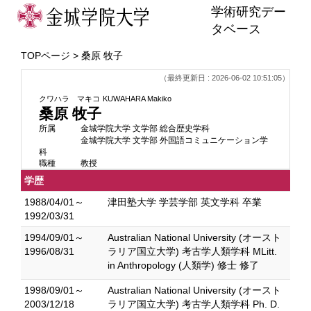
学術研究デー
タベース
TOPページ
> 桑原 牧子
（最終更新日 : 2026-06-02 10:51:05）
クワハラ マキコ
KUWAHARA Makiko
桑原 牧子
所属
金城学院大学 文学部 総合歴史学科
金城学院大学 文学部 外国語コミュニケーション学
科
職種
教授
学歴
1988/04/01～
津田塾大学 学芸学部 英文学科 卒業
1992/03/31
1994/09/01～
Australian National University (オースト
1996/08/31
ラリア国立大学) 考古学人類学科 MLitt.
in Anthropology (人類学) 修士 修了
1998/09/01～
Australian National University (オースト
2003/12/18
ラリア国立大学) 考古学人類学科 Ph. D.