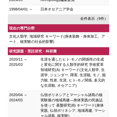
1998/04/01 ～
日本オセアニア学会
全件表示（9件）
現在の専門分野
文化人類学, 地域研究 キーワード(身体装飾・身体加工、ア
ート、核実験の社会的影響)
研究課題・受託研究・科研費
2020/11 ～
生涯を通したヒト-モノの関係性の生成
2025/03
と変化に関する人類学的研究 学術変革
領域研究(A) キーワード(文化人類学, 生
涯学, ジェンダー, 障害, 生涯観, モノ, 能
力観, 性差, 生涯, ヒト-モノ関係, 多元的
な生涯観, オセアニア)
2020/04 ～
仏領ポリネシアとマーシャル諸島の核
2024/03
実験後の地域再建―身体実践の民族誌
を使って 基盤研究(B) キーワード(身体
実践, 仏領ポリネシア, 地域再建, マーシ
ャル諸島, 核実験)