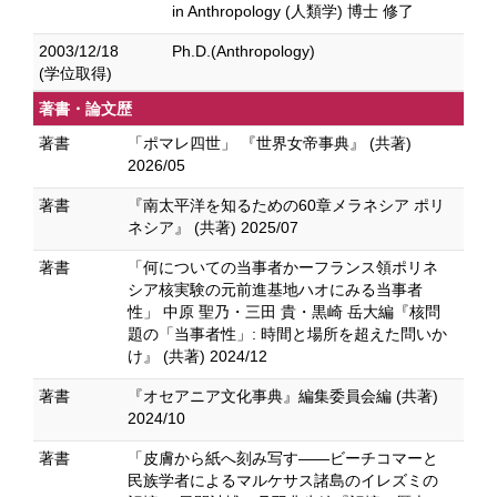
in Anthropology (人類学) 博士 修了
2003/12/18
Ph.D.(Anthropology)
(学位取得)
著書・論文歴
著書
「ポマレ四世」 『世界女帝事典』 (共著)
2026/05
著書
『南太平洋を知るための60章メラネシア ポリ
ネシア』 (共著) 2025/07
著書
「何についての当事者かーフランス領ポリネ
シア核実験の元前進基地ハオにみる当事者
性」 中原 聖乃・三田 貴・黒崎 岳大編『核問
題の「当事者性」: 時間と場所を超えた問いか
け』 (共著) 2024/12
著書
『オセアニア文化事典』編集委員会編 (共著)
2024/10
著書
「皮膚から紙へ刻み写す――ビーチコマーと
民族学者によるマルケサス諸島のイレズミの