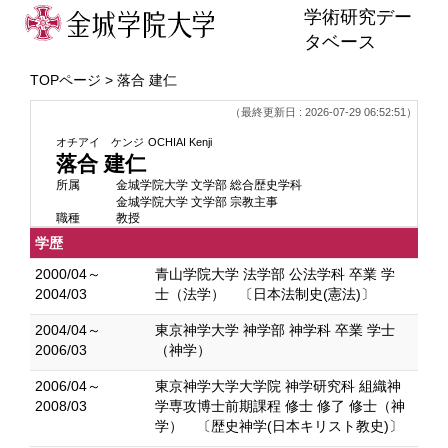
学術研究デー
タベース
TOPページ
> 落合 建仁
（最終更新日 : 2026-07-29 06:52:51）
オチアイ ケンジ
OCHIAI Kenji
落合 建仁
所属
金城学院大学 文学部 総合歴史学科
金城学院大学 文学部 宗教主事
職種
教授
学歴
2000/04～
青山学院大学 法学部 公法学科 卒業 学
2004/03
士（法学） 〔日本法制史(憲法)〕
2004/04～
東京神学大学 神学部 神学科 卒業 学士
2006/03
（神学）
2006/04～
東京神学大学大学院 神学研究科 組織神
2008/03
学専攻博士前期課程 修士 修了 修士（神
学） 〔歴史神学(日本キリスト教史)〕