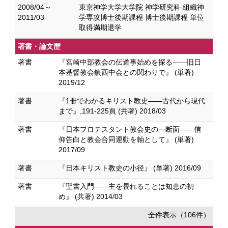
2008/04～
東京神学大学大学院 神学研究科 組織神
2011/03
学専攻博士後期課程 博士後期課程 単位
取得満期退学
著書・論文歴
著書
『宮崎中部教会の伝道事始めを探る――旧日
本基督教会鎮西中会との関わりで』 (単著)
2019/12
著書
『1冊でわかるキリスト教史――古代から現代
まで』,191-225頁 (共著) 2018/03
著書
『日本プロテスタント教会史の一断面――信
仰告白と教会合同運動を軸として』 (単著)
2017/09
著書
『日本キリスト教史の小径』 (単著) 2016/09
著書
『聖書入門――主を畏れることは知恵の初
め』 (共著) 2014/03
全件表示（106件）