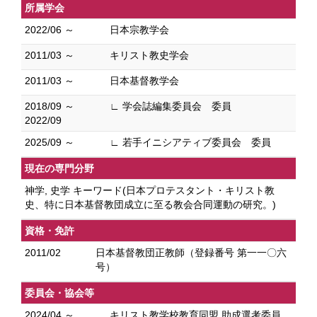
所属学会
2022/06 ～
日本宗教学会
2011/03 ～
キリスト教史学会
2011/03 ～
日本基督教学会
2018/09 ～
∟ 学会誌編集委員会 委員
2022/09
2025/09 ～
∟ 若手イニシアティブ委員会 委員
現在の専門分野
神学, 史学 キーワード(日本プロテスタント・キリスト教
史、特に日本基督教団成立に至る教会合同運動の研究。)
資格・免許
2011/02
日本基督教団正教師（登録番号 第一一〇六
号）
委員会・協会等
2024/04 ～
キリスト教学校教育同盟 助成選考委員