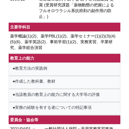
賞 (受賞研究課題「薬物動態の把握による
フルオロウラシル系抗癌剤の副作用の防
止」)
主要学科目
薬学概論(1)(2)、薬学PBL(1)(2)、薬学セミナー(1)(2)(3)(4)
(5)(6)、薬学英語(2)、事前学習(1)(2)、実務実習、卒業研
究、薬学総合演習
教育上の能力
●教育方法の実践例
●作成した教科書、教材
●当該教員の教育上の能力に関する大学等の評価
●実務の経験を有する者についての特記事項
委員会・協会等
2021/04/01 ～
一般社団法人病院・薬局実務実習東海