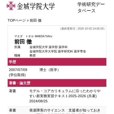
学術研究デー
タベース
TOPページ
> 前田 徹
（最終更新日 : 2025-10-02 14:06:29）
マエダ トオル
MAEDA Tohru
前田 徹
所属
金城学院大学 薬学部 薬学科
金城学院大学大学院 薬学研究科 薬学専攻
職種
教授
学歴
2007/07/09
博士（医学）
(学位取得)
著書・論文歴
著書
モデル・コアカリキュラムに沿ったわかりや
すい新実務実習テキスト2025-2026 (共著)
2024/08/25
著書
発達障害のサイエンス 支援者が知っておき