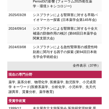
Period3の影響 (フォーラム2025衛生薬
学・環境トキシコロジー)
2025/03/28
シスプラチンによる腎障害に対する早期バ
イオマーカー探索 (日本薬学会第145年会)
2024/09/14
シスプラチンによる腎障害に対する十全大
補湯の防御作用の検討 (第68回日本薬学会
関東支部大会)
2024/03/08
シスプラチンによる急性腎障害の感受性時
刻差に関与する因子の探索 (第94回日本衛
生学会学術総会)
全件表示（37件）
現在の専門分野
薬学, 薬系分析、物理化学, 医療薬学, 胎児医学、小児成育
学 キーワード(医療系薬学、分析化学、小児科学、先天代
謝異常、質量分析、薬学教育)
受賞学術賞
1999/12
名古屋市立大学医学会 医学研究奨励賞 受