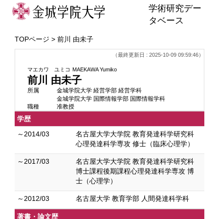
学術研究デー
タベース
TOPページ
> 前川 由未子
（最終更新日 : 2025-10-09 09:59:46）
マエカワ ユミコ
MAEKAWA Yumiko
前川 由未子
所属
金城学院大学 経営学部 経営学科
金城学院大学 国際情報学部 国際情報学科
職種
准教授
学歴
～2014/03
名古屋大学大学院 教育発達科学研究科
心理発達科学専攻 修士（臨床心理学）
～2017/03
名古屋大学大学院 教育発達科学研究科
博士課程後期課程心理発達科学専攻 博
士（心理学）
～2012/03
名古屋大学 教育学部 人間発達科学科
著書・論文歴