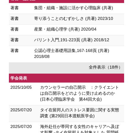
著書
集団・組織・施設に活かす心理臨床 (共著)
著書
寄り添うことのむずかしさ (共著) 2023/10
著書
産業・組織心理学 (共著) 2020/04
著書
バリント入門,191-223頁 (共著) 2018/12
著書
公認心理士基礎用語集,167-168頁 (共著)
2018/08
全件表示（18件）
学会発表
2025/10/05
カウンセラーの自己開示 ：クライエント
は自己開示をどのように受け止めるのか
(日本心理臨床学会 第44回大会)
2025/07/20
タイ在留邦人のストレス要因に関する実態
調査 (第29回日本渡航医学会)
2025/07/20
海外赴任が帯同する女性のキャリアへ及ぼ
す影響 -タイ在留邦人を対象とした 質問紙