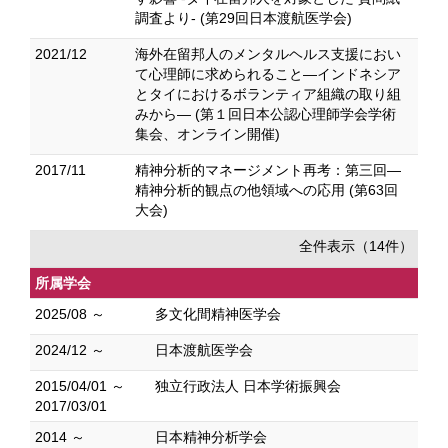
調査より- (第29回日本渡航医学会)
2021/12
海外在留邦人のメンタルヘルス支援におい
て心理師に求められること―インドネシア
とタイにおけるボランティア組織の取り組
みから― (第１回日本公認心理師学会学術
集会、オンライン開催)
2017/11
精神分析的マネージメント再考：第三回―
精神分析的観点の他領域への応用 (第63回
大会)
全件表示（14件）
所属学会
2025/08 ～
多文化間精神医学会
2024/12 ～
日本渡航医学会
2015/04/01 ～
独立行政法人 日本学術振興会
2017/03/01
2014 ～
日本精神分析学会