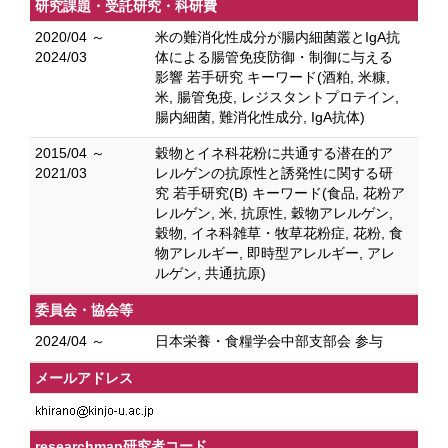
研究課題・受託研究・科研費
2020/04 ～
米の難消化性成分が腸内細菌叢とIgA抗
2024/03
体による腸管免疫防御・制御に与える
影響 若手研究 キーワード(酒粕, 米糠,
米, 腸管免疫, レジスタントプロテイン,
腸内細菌, 難消化性成分, IgA抗体)
2015/04 ～
穀物とイネ科花粉に共通する潜在的ア
2021/03
レルゲンの抗原性と誘発性に関する研
究 若手研究(B) キーワード(食品, 花粉ア
レルゲン, 米, 抗原性, 穀物アレルゲン,
穀物, イネ科雑草・牧草花粉症, 花粉, 食
物アレルギー, 即時型アレルギー, アレ
ルゲン, 共通抗原)
委員会・協会等
2024/04 ～
日本栄養・食糧学会中部支部会 参与
メールアドレス
researchmap研究者コード