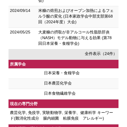
会)
2024/09/14
米糠の焙煎およびオーブン加熱によるフェ
ルラ酸の変化 (日本家政学会中部支部第68
回（2024年度）大会)
2024/05/25
大麦糠の摂取が非アルコール性脂肪肝炎
（NASH）モデル動物に与える効果 (第78
回日本栄養・食糧学会)
全件表示（24件）
所属学会
日本栄養・食糧学会
日本農芸化学会
日本食物繊維学会
現在の専門分野
農芸化学, 免疫学, 実験動物学, 栄養学、健康科学 キーワー
ド(難消化性成分 腸内細菌 粘膜免疫 アレルギー)