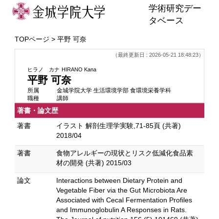
学術研究デー
タベース
TOPページ
> 平野 可奈
（最終更新日 : 2026-05-21 18:48:23）
ヒラノ カナ
HIRANO Kana
平野 可奈
所属
金城学院大学 生活環境学部 食環境栄養学科
職種
講師
著書・論文歴
著書
イラスト 解剖生理学実験,71-85頁 (共著)
2018/04
著書
食物アレルギーの現状とリスク低減化食品素
材の開発 (共著) 2015/03
論文
Interactions between Dietary Protein and
Vegetable Fiber via the Gut Microbiota Are
Associated with Cecal Fermentation Profiles
and Immunoglobulin A Responses in Rats.