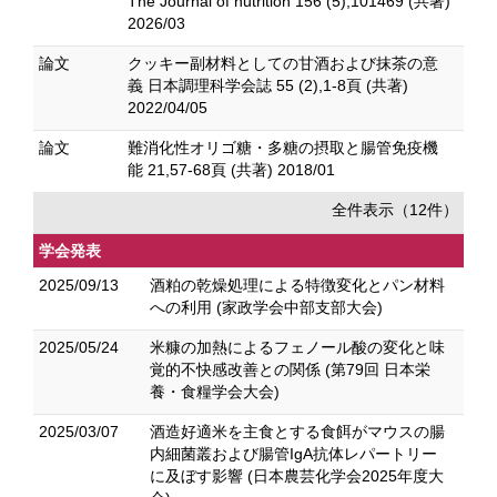
The Journal of nutrition 156 (5),101469 (共著)
2026/03
論文
クッキー副材料としての甘酒および抹茶の意
義 日本調理科学会誌 55 (2),1-8頁 (共著)
2022/04/05
論文
難消化性オリゴ糖・多糖の摂取と腸管免疫機
能 21,57-68頁 (共著) 2018/01
全件表示（12件）
学会発表
2025/09/13
酒粕の乾燥処理による特徴変化とパン材料
への利用 (家政学会中部支部大会)
2025/05/24
米糠の加熱によるフェノール酸の変化と味
覚的不快感改善との関係 (第79回 日本栄
養・食糧学会大会)
2025/03/07
酒造好適米を主食とする食餌がマウスの腸
内細菌叢および腸管IgA抗体レパートリー
に及ぼす影響 (日本農芸化学会2025年度大