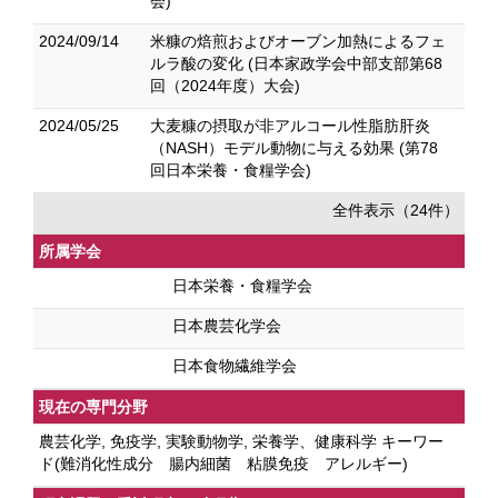
会)
2024/09/14
米糠の焙煎およびオーブン加熱によるフェ
ルラ酸の変化 (日本家政学会中部支部第68
回（2024年度）大会)
2024/05/25
大麦糠の摂取が非アルコール性脂肪肝炎
（NASH）モデル動物に与える効果 (第78
回日本栄養・食糧学会)
全件表示（24件）
所属学会
日本栄養・食糧学会
日本農芸化学会
日本食物繊維学会
現在の専門分野
農芸化学, 免疫学, 実験動物学, 栄養学、健康科学 キーワー
ド(難消化性成分 腸内細菌 粘膜免疫 アレルギー)