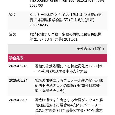
The Journal of nutrition 156 (5),101469 (共著)
2026/03
論文
クッキー副材料としての甘酒および抹茶の意
義 日本調理科学会誌 55 (2),1-8頁 (共著)
2022/04/05
論文
難消化性オリゴ糖・多糖の摂取と腸管免疫機
能 21,57-68頁 (共著) 2018/01
全件表示（12件）
学会発表
2025/09/13
酒粕の乾燥処理による特徴変化とパン材料
への利用 (家政学会中部支部大会)
2025/05/24
米糠の加熱によるフェノール酸の変化と味
覚的不快感改善との関係 (第79回 日本栄
養・食糧学会大会)
2025/03/07
酒造好適米を主食とする食餌がマウスの腸
内細菌叢および腸管IgA抗体レパートリー
に及ぼす影響 (日本農芸化学会2025年度大