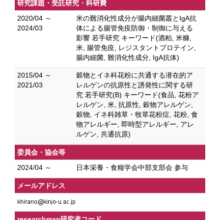
研究課題・受託研究・科研費
2020/04 ～
米の難消化性成分が腸内細菌叢とIgA抗
2024/03
体による腸管免疫防御・制御に与える
影響 若手研究 キーワード(酒粕, 米糠,
米, 腸管免疫, レジスタントプロテイン,
腸内細菌, 難消化性成分, IgA抗体)
2015/04 ～
穀物とイネ科花粉に共通する潜在的ア
2021/03
レルゲンの抗原性と誘発性に関する研
究 若手研究(B) キーワード(食品, 花粉ア
レルゲン, 米, 抗原性, 穀物アレルゲン,
穀物, イネ科雑草・牧草花粉症, 花粉, 食
物アレルギー, 即時型アレルギー, アレ
ルゲン, 共通抗原)
委員会・協会等
2024/04 ～
日本栄養・食糧学会中部支部会 参与
メールアドレス
researchmap研究者コード