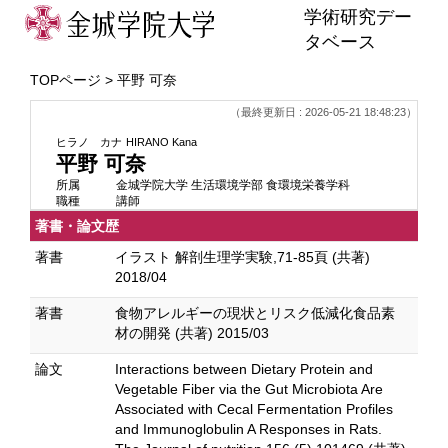
学術研究デー
タベース
TOPページ
> 平野 可奈
（最終更新日 : 2026-05-21 18:48:23）
ヒラノ カナ
HIRANO Kana
平野 可奈
所属
金城学院大学 生活環境学部 食環境栄養学科
職種
講師
著書・論文歴
著書
イラスト 解剖生理学実験,71-85頁 (共著)
2018/04
著書
食物アレルギーの現状とリスク低減化食品素
材の開発 (共著) 2015/03
論文
Interactions between Dietary Protein and
Vegetable Fiber via the Gut Microbiota Are
Associated with Cecal Fermentation Profiles
and Immunoglobulin A Responses in Rats.