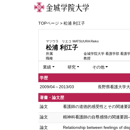
TOPページ
> 松浦 利江子
マツウラ リエコ
MATSUURA Rieko
松浦 利江子
所属
金城学院大学 看護学部 看護
職種
教授
業績
研究
その他
学歴
2009/04～2013/03
長野県看護大学大学
著書・論文歴
論文
看護師の道徳的感受性とその関連要因：精
論文
精神科看護師の自尊感情の関連要因——道徳
論文
Relationship between feelings of dis