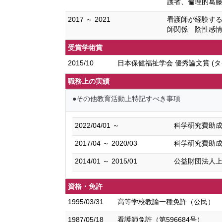
護者、倫理的葛藤
2017 ～ 2021
看護師が経験する
師関係 陰性感情
受賞学術賞
2015/10
日本保健福祉学会 優秀論文賞 (
職務上の実績
●その他教育活動上特記すべき事項
2022/04/01 ～
科学研究費助成事
2017/04 ～ 2020/03
科学研究費助成事
2014/01 ～ 2015/01
公益財団法人
資格・免許
1995/03/31
高等学校教諭一種免許（公民）
1987/05/18
看護師免許（第596684号）