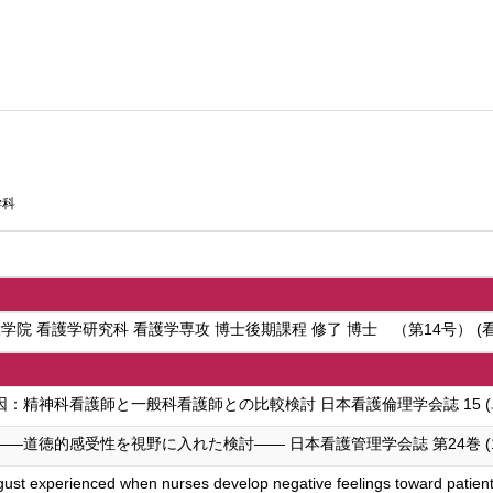
学科
院 看護学研究科 看護学専攻 博士後期課程 修了 博士 （第14号） (
神科看護師と一般科看護師との比較検討 日本看護倫理学会誌 15 (単著) 2
的感受性を視野に入れた検討—— 日本看護管理学会誌 第24巻 (1号.),186
gust experienced when nurses develop negative feelings toward patient