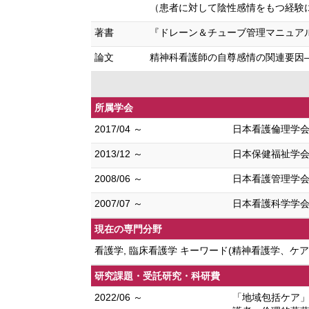
（患者に対して陰性感情をもつ経験に関連する嫌
著書
『ドレーン＆チューブ管理マニュアル 改定
論文
精神科看護師の自尊感情の関連要因——患
所属学会
2017/04 ～
日本看護倫理学
2013/12 ～
日本保健福祉学
2008/06 ～
日本看護管理学
2007/07 ～
日本看護科学学
現在の専門分野
看護学, 臨床看護学 キーワード(精神看護学、ケ
研究課題・受託研究・科研費
2022/06 ～
「地域包括ケア」