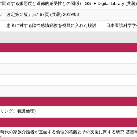
悪度と道徳的感受性との関係） GSTF Digital Library (共著) 2
第２版』,57-67頁 (共著) 2019/03
者に対する陰性感情経験を視野に入れた検討—— 日本看護科学学会誌 第37巻.
会
会
会
会
アリング、看護倫理)
時代の家族介護者が直面する倫理的葛藤とその支援に関する研究 基盤研