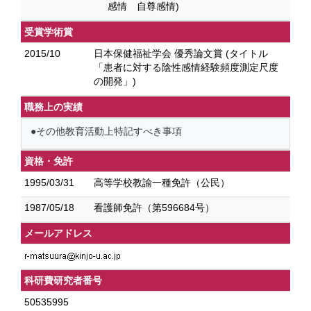
感情 自尊感情)
受賞学術賞
2015/10
日本保健福祉学会 優秀論文賞 (タイトル
「患者に対する陰性感情経験頻度測定尺度
の開発」)
職務上の実績
●その他教育活動上特記すべき事項
資格・免許
1995/03/31
高等学校教諭一種免許（公民）
1987/05/18
看護師免許（第596684号）
メールアドレス
科研費研究者番号
50535995