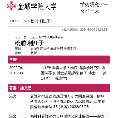
学術研究デー
タベース
TOPページ
> 松浦 利江子
（最終更新日 : 2024-10-07 18:58:15）
マツウラ リエコ
MATSUURA Rieko
松浦 利江子
所属
金城学院大学 看護学部 看護学科
職種
教授
学歴
2009/04～
長野県看護大学大学院 看護学研究科 看
2013/03
護学専攻 博士後期課程 修了 博士 （第
14号） (看護学)
著書・論文歴
論文
看護師の道徳的感受性とその関連要因：精神
科看護師と一般科看護師との比較検討 日本看
護倫理学会誌 15 (単著) 2022/08/05
論文
精神科看護師の自尊感情の関連要因——道徳