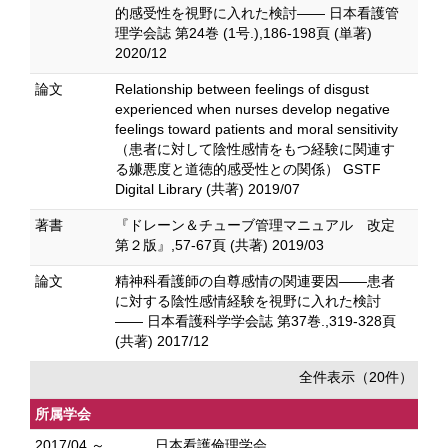
的感受性を視野に入れた検討—— 日本看護管
理学会誌 第24巻 (1号.),186-198頁 (単著)
2020/12
論文
Relationship between feelings of disgust
experienced when nurses develop negative
feelings toward patients and moral sensitivity
（患者に対して陰性感情をもつ経験に関連す
る嫌悪度と道徳的感受性との関係） GSTF
Digital Library (共著) 2019/07
著書
『ドレーン＆チューブ管理マニュアル 改定
第２版』,57-67頁 (共著) 2019/03
論文
精神科看護師の自尊感情の関連要因——患者
に対する陰性感情経験を視野に入れた検討
—— 日本看護科学学会誌 第37巻.,319-328頁
(共著) 2017/12
全件表示（20件）
所属学会
2017/04 ～
日本看護倫理学会