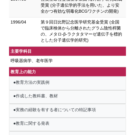
受賞 (分子遺伝学的手法を用いた、より安
全かつ有効な弱毒化BCGワクチンの開発)
1996/04
第９回日比野記念医学研究基金受賞 (全国
で臨床検体から分離されたグラム陰性桿菌
の、メタロ-β-ラクタタマーゼ遺伝子を標的
とした分子遺伝学的研究)
主要学科目
呼吸器病学、老年医学
教育上の能力
●教育方法の実践例
●作成した教科書、教材
●実務の経験を有する者についての特記事項
●教育に関する発表