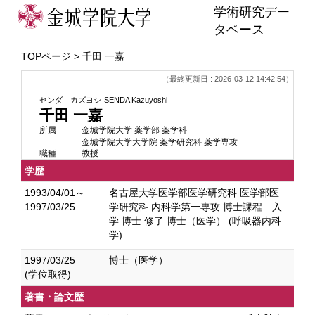
学術研究デー
タベース
TOPページ
> 千田 一嘉
（最終更新日 : 2026-03-12 14:42:54）
センダ カズヨシ
SENDA Kazuyoshi
千田 一嘉
所属
金城学院大学 薬学部 薬学科
金城学院大学大学院 薬学研究科 薬学専攻
職種
教授
学歴
1993/04/01～
名古屋大学医学部医学研究科 医学部医
1997/03/25
学研究科 内科学第一専攻 博士課程 入
学 博士 修了 博士（医学） (呼吸器内科
学)
1997/03/25
博士（医学）
(学位取得)
著書・論文歴