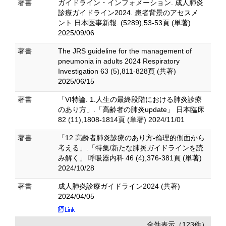
著書
ガイドライン・インフォメーション. 成人肺炎
診療ガイドライン2024. 患者背景のアセスメ
ント 日本医事新報. (5289),53-53頁 (単著)
2025/09/06
著書
The JRS guideline for the management of
pneumonia in adults 2024 Respiratory
Investigation 63 (5),811-828頁 (共著)
2025/06/15
著書
「VI特論. 1.人生の最終段階における肺炎診療
のあり方」.「高齢者の肺炎update」 日本臨床
82 (11),1808-1814頁 (単著) 2024/11/01
著書
「12.高齢者肺炎診療のあり方-倫理的側面から
考える」.「特集/新たな肺炎ガイドラインを読
み解く」 呼吸器内科 46 (4),376-381頁 (単著)
2024/10/28
著書
成人肺炎診療ガイドライン2024 (共著)
2024/04/05
全件表示（123件）