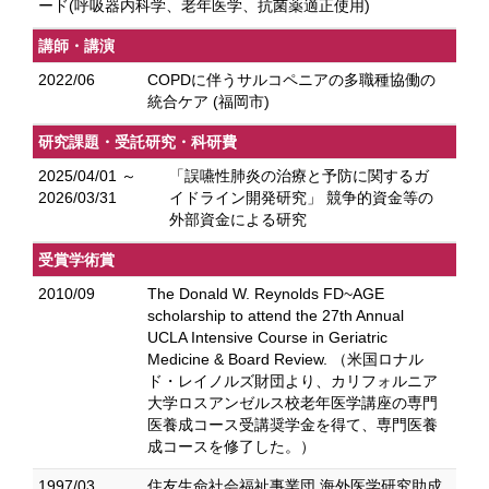
ード(呼吸器内科学、老年医学、抗菌薬適正使用)
講師・講演
2022/06
COPDに伴うサルコペニアの多職種協働の
統合ケア (福岡市)
研究課題・受託研究・科研費
2025/04/01 ～
「誤嚥性肺炎の治療と予防に関するガ
2026/03/31
イドライン開発研究」 競争的資金等の
外部資金による研究
受賞学術賞
2010/09
The Donald W. Reynolds FD~AGE
scholarship to attend the 27th Annual
UCLA Intensive Course in Geriatric
Medicine & Board Review. （米国ロナル
ド・レイノルズ財団より、カリフォルニア
大学ロスアンゼルス校老年医学講座の専門
医養成コース受講奨学金を得て、専門医養
成コースを修了した。）
1997/03
住友生命社会福祉事業団 海外医学研究助成