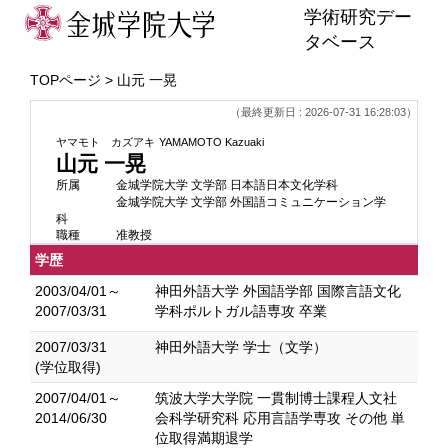
学術研究デー
タベース
TOPページ
> 山元 一晃
（最終更新日 : 2026-07-31 16:28:03）
ヤマモト カズアキ
YAMAMOTO Kazuaki
山元 一晃
所属
金城学院大学 文学部 日本語日本文化学科
金城学院大学 文学部 外国語コミュニケーション学
科
職種
准教授
学歴
2003/04/01～
神田外語大学 外国語学部 国際言語文化
2007/03/31
学科ポルトガル語専攻 卒業
2007/03/31
神田外語大学 学士（文学）
(学位取得)
2007/04/01～
筑波大学大学院 一貫制博士課程人文社
2014/06/30
会科学研究科 応用言語学専攻 その他 単
位取得満期退学