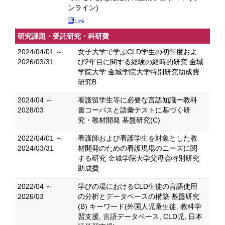
ンライン)
研究課題・受託研究・科研費
2024/04/01 ～
女子大学で学ぶCLD学生の初年度およ
2026/03/31
び2年目に関する経験の経時的研究 金城
学院大学 金城学院大学特別研究助成費
研究B
2024/04 ～
看護留学生等に必要な言語知識ー教科
2028/03
書コーパスと語彙テストに基づく研
究・教材開発 基盤研究(C)
2022/04/01 ～
看護師および看護学生を対象とした教
2024/03/31
材開発のための看護現場のニーズに関
する研究 金城学院大学父母会特別研究
助成費
2022/04 ～
学びの場におけるCLD生徒の言語使用
2026/03
の分析とデータベースの構築 基盤研究
(B) キーワード(外国人児童生徒, 教科学
習支援, 言語データベース, CLD児, 日本