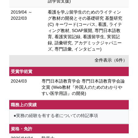
語学習支援)
2019/04 ～
看護を学ぶ留学生のためのライティン
2022/03
グ教材の開発とその基礎研究 基盤研究
(C) キーワード(コーパス, 看護, ライテ
ィング教材, SOAP展開, 専門日本語教
育, 看護実習記録, 看護留学生, 実習記
録, 語彙研究, アカデミックジャパニー
ズ, 専門語彙, インタビュー)
全件表示（6件）
受賞学術賞
2024/03
専門日本語教育学会 専門日本語教育学会論
文賞 (Web教材『外国人のためのわかりや
すい医学用語』の開発)
職務上の実績
●実務の経験を有する者についての特記事項
資格・免許