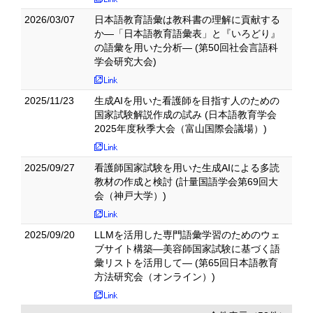
2026/03/07
日本語教育語彙は教科書の理解に貢献する
か―「日本語教育語彙表」と『いろどり』
の語彙を用いた分析― (第50回社会言語科
学会研究大会)
2025/11/23
生成AIを用いた看護師を目指す人のための
国家試験解説作成の試み (日本語教育学会
2025年度秋季大会（富山国際会議場）)
2025/09/27
看護師国家試験を用いた生成AIによる多読
教材の作成と検討 (計量国語学会第69回大
会（神戸大学）)
2025/09/20
LLMを活用した専門語彙学習のためのウェ
ブサイト構築―美容師国家試験に基づく語
彙リストを活用して― (第65回日本語教育
方法研究会（オンライン）)