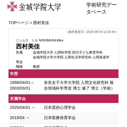
学術研究デー
タベース
TOPページ
> 西村美佳
（最終更新日 : 2026-08-04 12:26:44）
ニシムラ ミカ
NISHIMURA Mika
西村美佳
所属
金城学院大学 人間科学部 現代子ども教育学科
金城学院大学大学院 人間生活学研究科 人間発達学
専攻
職種
教授
学歴
1998/04/01～
奈良女子大学大学院 人間文化研究科 複
2003/03/31
合領域科学専攻 博士 修了 博士（学術）
所属学会
2025/04/01 ～
日本質的心理学会
2019/04 ～
日本医療保育学会