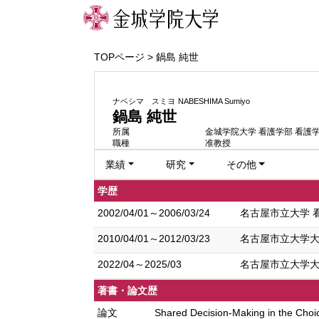
TOPページ
> 鍋島 純世
ナベシマ スミヨ
NABESHIMA Sumiyo
鍋島 純世
所属
金城学院大学 看護学部 看護
職種
准教授
業績
研究
その他
学歴
2002/04/01～2006/03/24
名古屋市立大学 看
2010/04/01～2012/03/23
名古屋市立大学大学
2022/04～2025/03
名古屋市立大学大学
著書・論文歴
論文
Shared Decision-Making in the Choi