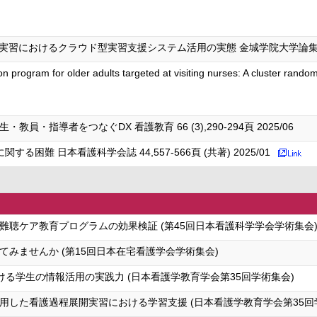
おけるクラウド型実習支援システム活用の実態 金城学院大学論集 22 (2),1
ion program for older adults targeted at visiting nurses: A cluster ran
・指導者をつなぐDX 看護教育 66 (3),290-294頁 2025/06
難 日本看護科学会誌 44,557-566頁 (共著) 2025/01
難聴ケア教育プログラムの効果検証 (第45回日本看護科学学会学術集会
みませんか (第15回日本在宅看護学会学術集会)
ける学生の情報活用の実践力 (日本看護学教育学会第35回学術集会)
用した看護過程展開実習における学習支援 (日本看護学教育学会第35回