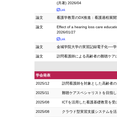
(共著) 2026/04
論文
看護学教育のDX推進：看護過程展開実習に
論文
Effect of a hearing loss care educat
2026/01/27
論文
金城学院大学の実習記録電子化──学生・教員
論文
訪問看護師による高齢者の難聴ケアに関する困
学会発表
2025/12
訪問看護師を対象とした高齢者の
2025/11
難聴ケアスペシャリストを目指して
2025/08
ICTを活用した看護基礎教育を受
2025/08
クラウド型実習支援システムを活