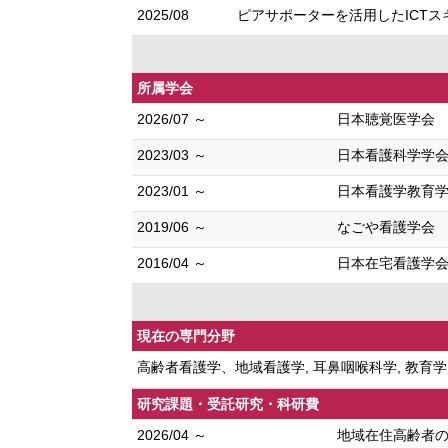
2025/08
ピアサポーターを活用したICTス
所属学会
2026/07 ～
日本聴覚医学会
2023/03 ～
日本看護科学学
2023/01 ～
日本看護学教育
2019/06 ～
なごや看護学会
2016/04 ～
日本在宅看護学
現在の専門分野
高齢者看護学、地域看護学, 耳鼻咽喉科学, 教育
研究課題・受託研究・科研費
2026/04 ～
地域在住高齢者の