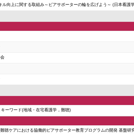
キル向上に関する取組み～ピアサポーターの輪を広げよう～ (日本看護学
会
学会
会
学 キーワード(地域・在宅看護学，難聴)
難聴ケアにおける協働的ピアサポーター教育プログラムの開発 基盤研