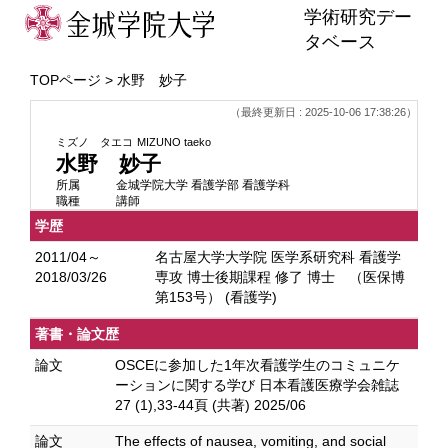
学術研究デー
タベース
TOPページ
> 水野 妙子
（最終更新日 : 2025-10-06 17:38:26）
ミズノ タエコ
MIZUNO taeko
水野 妙子
所属
金城学院大学 看護学部 看護学科
職種
講師
学歴
2011/04～
名古屋大学大学院 医学系研究科 看護学
2018/03/26
専攻 博士後期課程 修了 博士 （医保博
第153号） (看護学)
著書・論文歴
論文
OSCEに参加した1年次看護学生のコミュニケ
ーションに関する学び 日本看護医療学会雑誌
27 (1),33-44頁 (共著) 2025/06
論文
The effects of nausea, vomiting, and social