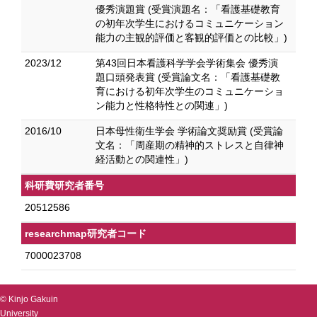
優秀演題賞 (受賞演題名：「看護基礎教育
の初年次学生におけるコミュニケーション
能力の主観的評価と客観的評価との比較」)
2023/12
第43回日本看護科学学会学術集会 優秀演
題口頭発表賞 (受賞論文名：「看護基礎教
育における初年次学生のコミュニケーショ
ン能力と性格特性との関連」)
2016/10
日本母性衛生学会 学術論文奨励賞 (受賞論
文名：「周産期の精神的ストレスと自律神
経活動との関連性」)
科研費研究者番号
20512586
researchmap研究者コード
7000023708
© Kinjo Gakuin
University