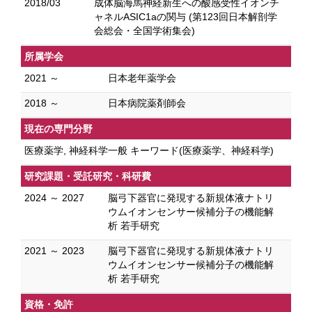
2018/03
成体脳海馬神経新生への酸感受性イオンチ
ャネルASIC1aの関与 (第123回日本解剖学
会総会・全国学術集会)
所属学会
2021 ～
日本老年薬学会
2018 ～
日本病院薬剤師会
現在の専門分野
医療薬学, 神経科学一般 キーワード(医療薬学、神経科学)
研究課題・受託研究・科研費
2024 ～ 2027
脳弓下器官に発現する新規体液ナトリ
ウムイオンセンサー候補分子の機能解
析 若手研究
2021 ～ 2023
脳弓下器官に発現する新規体液ナトリ
ウムイオンセンサー候補分子の機能解
析 若手研究
資格・免許