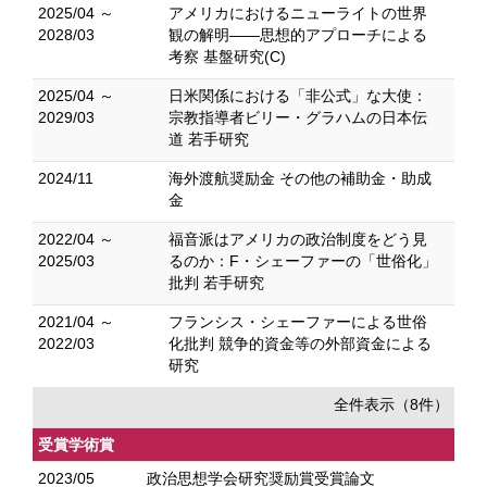
2025/04 ～
アメリカにおけるニューライトの世界
2028/03
観の解明――思想的アプローチによる
考察 基盤研究(C)
2025/04 ～
日米関係における「非公式」な大使：
2029/03
宗教指導者ビリー・グラハムの日本伝
道 若手研究
2024/11
海外渡航奨励金 その他の補助金・助成
金
2022/04 ～
福音派はアメリカの政治制度をどう見
2025/03
るのか：F・シェーファーの「世俗化」
批判 若手研究
2021/04 ～
フランシス・シェーファーによる世俗
2022/03
化批判 競争的資金等の外部資金による
研究
全件表示（8件）
受賞学術賞
2023/05
政治思想学会研究奨励賞受賞論文