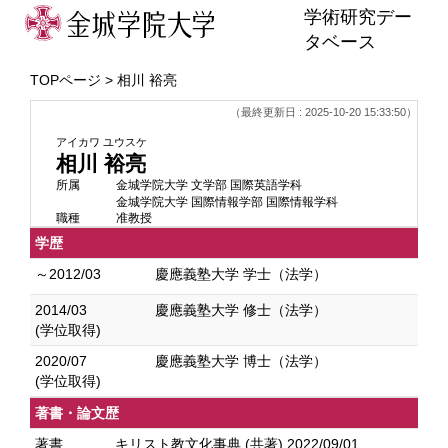
学術研究デー
タベース
TOPページ
> 相川 裕亮
（最終更新日 : 2025-10-20 15:33:50）
アイカワ ユウスケ
相川 裕亮
所属
金城学院大学 文学部 国際英語学科
金城学院大学 国際情報学部 国際情報学科
職種
准教授
学歴
～2012/03
慶應義塾大学 学士（法学）
2014/03
慶應義塾大学 修士（法学）
(学位取得)
2020/07
慶應義塾大学 博士（法学）
(学位取得)
著書・論文歴
著書
キリスト教文化事典 (共著) 2022/09/01