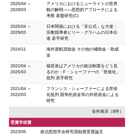
2025/04 ～
アメリカにおけるニューライトの世界
2028/03
観の解明――思想的アプローチによる
考察 基盤研究(C)
2025/04 ～
日米関係における「非公式」な大使：
2029/03
宗教指導者ビリー・グラハムの日本伝
道 若手研究
2024/11
海外渡航奨励金 その他の補助金・助成
金
2022/04 ～
福音派はアメリカの政治制度をどう見
2025/03
るのか：F・シェーファーの「世俗化」
批判 若手研究
2021/04 ～
フランシス・シェーファーによる世俗
2022/03
化批判 競争的資金等の外部資金による
研究
全件表示（8件）
受賞学術賞
2023/05
政治思想学会研究奨励賞受賞論文