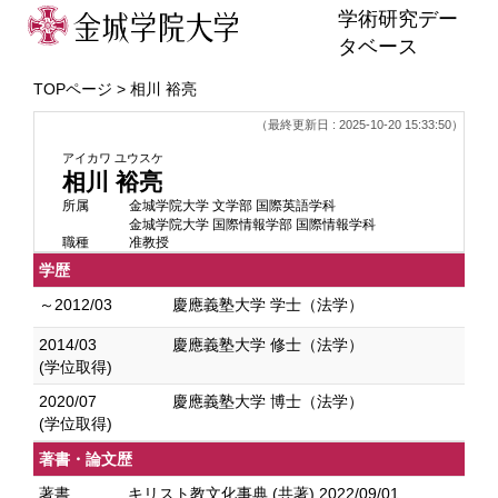
学術研究デー
タベース
TOPページ
> 相川 裕亮
（最終更新日 : 2025-10-20 15:33:50）
アイカワ ユウスケ
相川 裕亮
所属
金城学院大学 文学部 国際英語学科
金城学院大学 国際情報学部 国際情報学科
職種
准教授
学歴
～2012/03
慶應義塾大学 学士（法学）
2014/03
慶應義塾大学 修士（法学）
(学位取得)
2020/07
慶應義塾大学 博士（法学）
(学位取得)
著書・論文歴
著書
キリスト教文化事典 (共著) 2022/09/01