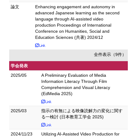
論文
Enhancing engagement and autonomy in
advanced Japanese learning as the second
language through AI-assisted video
production Proceedings of International
Conference on Humanities, Social and
Education Sciences (共著) 2024/12
全件表示（9件）
学会発表
2025/05
A Preliminary Evaluation of Media
Information Literacy Through Film
Comprehension and Visual Literacy
(EdMedia 2025)
2025/03
指示の有無による映像読解力の変化に関す
る一検討 (日本教育工学会 2025)
2024/11/23
Utilizing AI-Assisted Video Production for