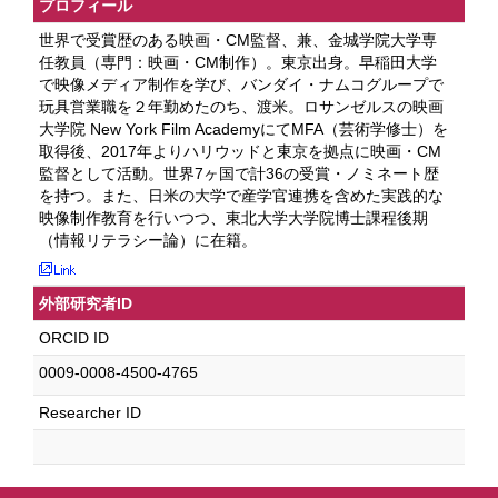
プロフィール
世界で受賞歴のある映画・CM監督、兼、金城学院大学専
任教員（専門：映画・CM制作）。東京出身。早稲田大学
で映像メディア制作を学び、バンダイ・ナムコグループで
玩具営業職を２年勤めたのち、渡米。ロサンゼルスの映画
大学院 New York Film AcademyにてMFA（芸術学修士）を
取得後、2017年よりハリウッドと東京を拠点に映画・CM
監督として活動。世界7ヶ国で計36の受賞・ノミネート歴
を持つ。また、日米の大学で産学官連携を含めた実践的な
映像制作教育を行いつつ、東北大学大学院博士課程後期
（情報リテラシー論）に在籍。
外部研究者ID
ORCID ID
0009-0008-4500-4765
Researcher ID