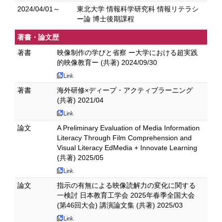
2024/04/01～
東北大学 情報科学研究科 情報リテラシ
ー論 博士後期課程
著書・論文歴
著書
映像制作の学びと省察 ー大学における超実践
的映像教育ー (共著) 2024/09/30
著書
海外研修×ディープ・アクティブラーニング
(共著) 2021/04
論文
A Preliminary Evaluation of Media Information
Literacy Through Film Comprehension and
Visual Literacy EdMedia + Innovate Learning
(共著) 2025/05
論文
指示の有無による映像読解力の変化に関する
一検討 日本教育工学会 2025年春季全国大会
(第46回大会) 講演論文集 (共著) 2025/03