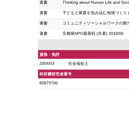
著書
Thinking about Human Life 
著書
子どもと家庭を包み込む地域づくり (共著)
著書
コミュニティソーシャルワークの新たな展開
著書
京都発NPO最善戦 (共著) 2018/06
資格・免許
2004/03
社会福祉士
科研費研究者番号
80879700