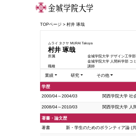
TOPページ
> 村井 琢哉
ムライ タクヤ
MURAI Takuya
村井 琢哉
所属
金城学院大学 デザイン工学部
金城学院大学 人間科学部 コ
職種
講師
業績
研究
その他
学歴
2000/04～2004/03
関西学院大学 社
2008/04～2010/03
関西学院大学 人
著書・論文歴
著書
新・学生のためのボランティア論 (共著) 