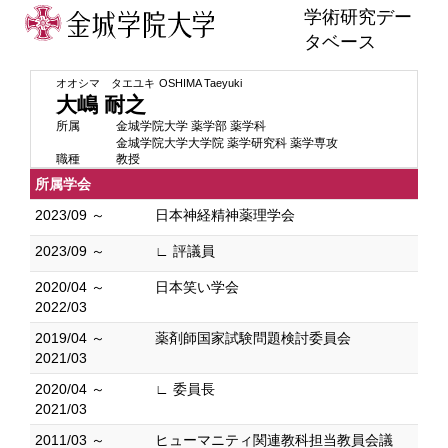
学術研究デー
タベース
オオシマ タエユキ
OSHIMA Taeyuki
大嶋 耐之
所属
金城学院大学 薬学部 薬学科
金城学院大学大学院 薬学研究科 薬学専攻
職種
教授
所属学会
2023/09 ～
日本神経精神薬理学会
2023/09 ～
∟ 評議員
2020/04 ～
日本笑い学会
2022/03
2019/04 ～
薬剤師国家試験問題検討委員会
2021/03
2020/04 ～
∟ 委員長
2021/03
2011/03 ～
ヒューマニティ関連教科担当教員会議