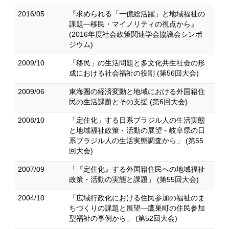
2016/05
『求められる「一億総活躍」と地域福祉の
課題―移民・マイノリティの視点から』
(2016年度社会政策関連学会協議会シンポ
ジウム)
2009/10
「移民」の生活問題と多文化共生社会の形
成における社会福祉の役割 (第56回大会)
2009/06
東海圏の経済変動と地域における外国籍住
民の生活課題とその支援 (第6回大会)
2008/10
「定住化」する日系ブラジル人の生活実態
と地域福祉政策・活動の展望－岐阜県の日
系ブラジル人の生活実態調査から」 (第55
回大会)
2007/09
「『定住化』する外国籍住民への地域福祉
政策・活動の実態と課題」 (第55回大会)
2004/10
「広域行政化における住民参加の福祉のま
ちづくりの課題と展望―鷹巣町の住民参加
型福祉の事例から」 (第52回大会)