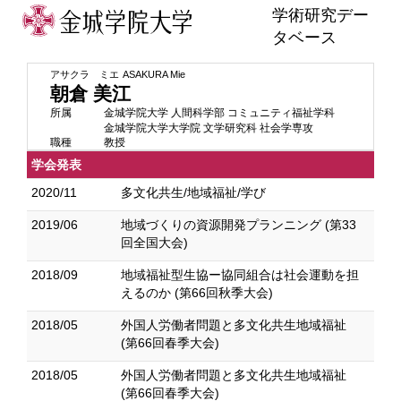
学術研究デー
タベース
アサクラ ミエ
ASAKURA Mie
朝倉 美江
所属
金城学院大学 人間科学部 コミュニティ福祉学科
金城学院大学大学院 文学研究科 社会学専攻
職種
教授
学会発表
2020/11
多文化共生/地域福祉/学び
2019/06
地域づくりの資源開発プランニング (第33
回全国大会)
2018/09
地域福祉型生協ー協同組合は社会運動を担
えるのか (第66回秋季大会)
2018/05
外国人労働者問題と多文化共生地域福祉
(第66回春季大会)
2018/05
外国人労働者問題と多文化共生地域福祉
(第66回春季大会)