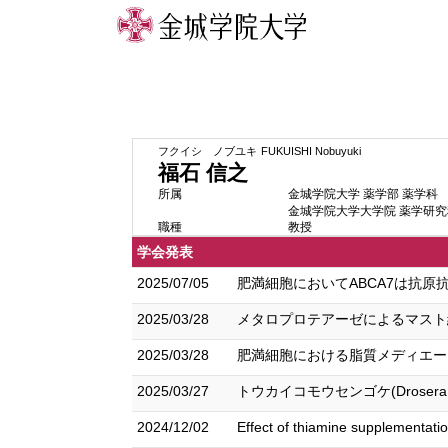
フクイシ ノブユキ
FUKUISHI Nobuyuki
福石 信之
所属
金城学院大学 薬学部 薬学科
金城学院大学大学院 薬学研究
職種
教授
学会発表
2025/07/05
肥満細胞においてABCA7は抗原
2025/03/28
メタロプロテアーゼによるマスト細胞
2025/03/28
肥満細胞における脂質メディエータ
2025/03/27
トウカイコモウセンゴケ(Drosera
2024/12/02
Effect of thiamine supplementati