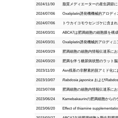
2024/11/30
脂質メディエーターの産生調節におけ
2024/07/06
Oxaliplatin誘発機機械的
2024/07/06
トウカイコモウセンゴケに含まれる
2024/03/31
ABCA7は肥満細胞の細胞膜を構
2024/03/31
Oxaliplatin誘発機械的アロ
2024/03/29
肥満細胞の細胞内情報伝達系におけ
2024/03/20
肥満を伴う糖尿病状態のラット脳内
2023/11/20
Asn残基の非酵素的脱アミド化に
2023/10/07
Rabdosia japonica
および
Rabdos
2023/07/08
肥満細胞の細胞内情報伝達系におけ
2023/06/24
Kamebakaurinの肥満細胞
2023/06/20
Effect of thiamine supplement
2023/03/27
ABCA7欠損肥満細胞と野生型肥