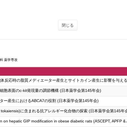
閉じる
科 薬学専攻
抗体反応時の脂質メディエーター産生とサイトカイン産生に影響を与える (
表面のc-kit発現量の調節機構 (日本薬学会第145年会)
ー産生におけるABCA7の役割 (日本薬学会第145年会)
 tokaiensis)に含まれる抗アレルギー化合物の探索 (日本薬学会第145年
on on hepatic GIP modification in obese diabetic rats (ASCEPT, APFP &