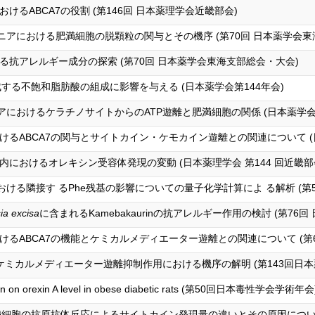
るABCA7の役割 (第146回 日本薬理学会近畿部会)
アロディニアにおける肥満細胞の脱顆粒の関与とその機序 (第70回 日本薬学会
抗アレルギー成分の探索 (第70回 日本薬学会東海支部総会・大会)
成する不飽和脂肪酸の組成に影響を与える (日本薬学会第144年会)
ディニアにおけるケラチノサイトからのATP遊離と肥満細胞の関係 (日本薬学会
るABCA7の関与とサイトカイン・ケモカイン遊離との関連について (日
におけるオレキシン受容体発現の変動 (日本薬理学会 第144 回近畿部
おける隣接す るPhe残基の影響についての量子化学計算によ る解析 (第
ia excisa
に含まれるKamebakaurinの抗アレルギー作用の検討 (第76回
るABCA7の機能とケミカルメディエーター遊離との関連について (第
からのケミカルメディエーター遊離抑制作用における機序の解明 (第143回日
ation on orexin A level in obese diabetic rats (第50回日本毒性学会学術年会
満細胞の抗原抗体反応によるサイトカイン発現量の違いとその原因について 