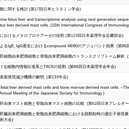
に関する検討 (第17回日本ヒスタミン学会)
rine fetus liver and transcriptome analysis using next generation sequ
tus liver derived mast cells. (15th International Congress of Immunolog
謝におけるメタロプロテアーゼの役割 (第123回日本薬理学会近畿部会)
gE, IgG産生におけるcompound 48/80のアジュバント効果. (第8
細胞由来肥満細胞と骨髄由来肥満細胞のトランスクリプトーム解析. (第
おける細胞内情報伝達系とTACEの役割. (第86回日本薬理学会年会)
t表面発現減少機構の解明. (第133年会)
etal liver derived mast cells and bone marrow derived mast cells. –The
Annual Meeting of the Japanese Society for Immunology.)
由来マスト細胞と骨髄由来マスト細胞の比較. (第62回日本アレルギー
肝臓由来肥満細胞と骨髄由来肥満細胞における脱顆粒時の遺伝子発現量変
術大会)