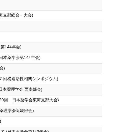
東海支部総会・大会)
第144年会)
本薬学会第144年会)
会)
51回構造活性相関シンポジウム)
 日本薬理学会 西南部会)
69回 日本薬学会東海支部大会)
本薬理学会近畿部会)
)
(日本薬学会第143年会)