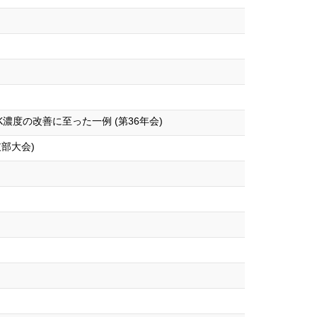
度の改善に至った一例 (第36年会)
部大会)