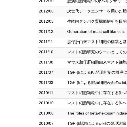
2012/10
肥満細胞顆粒中のβヘキソサミニダ
2012/06
次世代シークエンサーを用いた胎仔
2012/03
生体内タンパク質機能解析を目的と
2011/12
Generation of mast cell-like cell
2011/11
胎仔肝由来マスト細胞の構築と基本
2011/10
マスト細胞研究のツールとしての胎
2011/08
マウス胎仔肝細胞由来マスト細胞
2011/07
TGF-βによるKit発現抑制の機序
2011/03
TGF-βによる肥満細胞表面のc-ki
2010/11
マスト細胞顆粒中に存在するβヘ
2010/10
マスト細胞顆粒中に存在するβ-ヘ
2010/08
The roles of beta-hexosaminidase
2010/07
TGF-β刺激によるc-kitの発