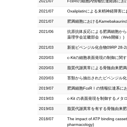
2021/07
FcεRIの細胞内情報伝達経路にお
2021/07
Oxaliplatinによる末梢神経
2021/07
肥満細胞におけるKamebakau
2021/06
抗原抗体反応による肥満細胞からのケ
薬理学会近畿部会（Web開催）)
2021/03
新規ビベンジル化合物09RP 28-
2020/03
c-Kitの細胞表面発現の制御に関
2020/03
脂質代謝異常による骨髄由来肥満細
2020/03
苔類から抽出されたビベンジル化合物
2019/07
肥満細胞FcεRⅠの情報伝達系に
2019/03
c-Kit の表面発現を制御するメタ
2019/03
脂質代謝異常を有する骨髄由来肥
2018/07
The impact of ATP binding casset
pharmacology)