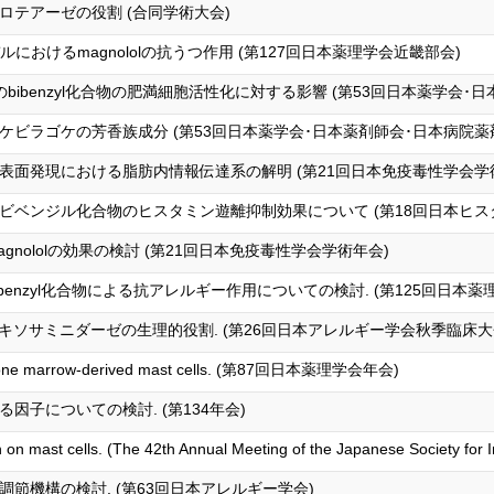
プロテアーゼの役割 (合同学術大会)
におけるmagnololの抗うつ作用 (第127回日本薬理学会近畿部会)
bibenzyl化合物の肥満細胞活性化に対する影響 (第53回日本薬学会
ビラゴケの芳香族成分 (第53回日本薬学会･日本薬剤師会･日本病院薬
Kit表面発現における脂肪内情報伝達系の解明 (第21回日本免疫毒性学会学
ビベンジル化合物のヒスタミン遊離抑制効果について (第18回日本ヒス
nololの効果の検討 (第21回日本免疫毒性学会学術年会)
enzyl化合物による抗アレルギー作用についての検討. (第125回日本薬
キソサミニダーゼの生理的役割. (第26回日本アレルギー学会秋季臨床大
on of bone marrow-derived mast cells. (第87回日本薬理学会年会)
子についての検討. (第134年会)
on on mast cells. (The 42th Annual Meeting of the Japanese Society for
現調節機構の検討. (第63回日本アレルギー学会)