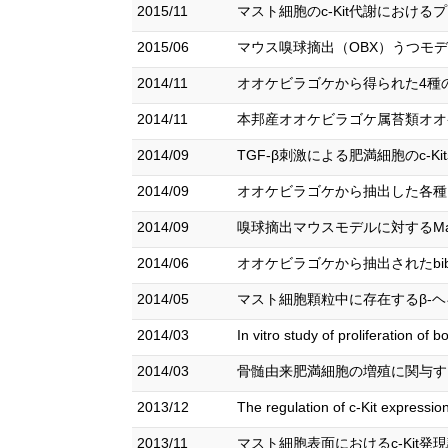
2015/11
マスト細胞のc-Kit代謝における
2015/06
マウス嗅球摘出（OBX）うつモデル
2014/11
オオケビラゴケから得られた4種の
2014/11
本邦産オオケビラゴケ属苔類オオケ
2014/09
TGF-β刺激による肥満細胞のc-
2014/09
オオケビラゴケから抽出した各種
2014/09
嗅球摘出マウスモデルに対するMag
2014/06
オオケビラゴケから抽出されたbib
2014/05
マスト細胞顆粒中に存在するβ-ヘ
2014/03
In vitro study of proliferati
2014/03
骨髄由来肥満細胞の増殖に関与する因
2013/12
The regulation of c-Kit expressi
2013/11
マスト細胞表面におけるc-Kit発