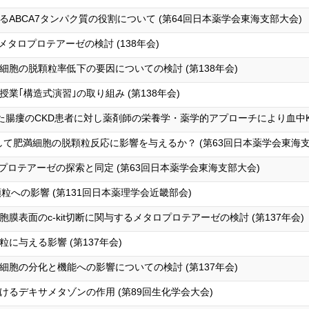
ABCA7タンパク質の役割について (第64回日本薬学会東海支部大会)
メタロプロテアーゼの検討 (138年会)
胞の脱顆粒率低下の要因についての検討 (第138年会)
業｢構造式演習｣の取り組み (第138年会)
腸瘻のCKD患者に対し薬剤師の栄養学・薬学的アプローチにより血中K濃
を介して肥満細胞の脱顆粒反応に影響を与えるか？ (第63回日本薬学会東海支
ロプロテアーゼの探索と同定 (第63回日本薬学会東海支部大会)
粒への影響 (第131回日本薬理学会近畿部会)
胞膜表面のc-kit切断に関与するメタロプロテアーゼの検討 (第137年会)
に与える影響 (第137年会)
胞の分化と機能への影響についての検討 (第137年会)
るデキサメタゾンの作用 (第89回生化学会大会)