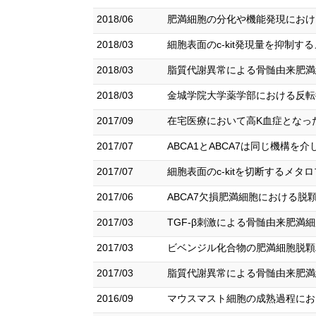
2018/06
肥満細胞の分化や機能発現における
2018/03
細胞表面のc-kit発現量を抑制する
2018/03
脂質代謝異常による骨髄由来肥満細
2018/03
金城学院大学薬学部における反転授
2017/09
在宅医療において高K血症となった
2017/07
ABCA1とABCA7は同じ機構
2017/07
細胞表面のc-kitを切断するメタ
2017/06
ABCA7欠損肥満細胞における脱顆
2017/03
TGF-β刺激による骨髄由来肥満細
2017/03
ビベンジル化合物の肥満細胞脱顆粒
2017/03
脂質代謝異常による骨髄由来肥満細
2016/09
マウスマスト細胞の成熟過程におけ