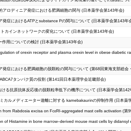
る機械的アロディニア発症における肥満細胞の関与 (日本薬学会第143年会)
ニア発症におけるATPとsubstance Pの関与について (日本薬学会第143年
イトカインネットワークの変化について (日本薬学会第143年会)
ルギー作用についての検討 (日本薬学会第143年会)
gulation of orexin receptor and plasma orexin level in obese diabetic 
ロディニア発症における肥満細胞の脱顆粒の関与について (第68回東海支部総会
BCA7タンパク質の役割 (第141回日本薬理学会近畿部会)
における抗原抗体反応後の脱顆粒率低下の機序について (日本薬学会第142
ルメディエーター遊離に対する kamebakaurinの抑制作用 (日本薬学
aurin from Rabdosia excisa on FcεRI-aggregated mast cells activ
nation of Histamine in bone marrow–derived mouse mast cells by d