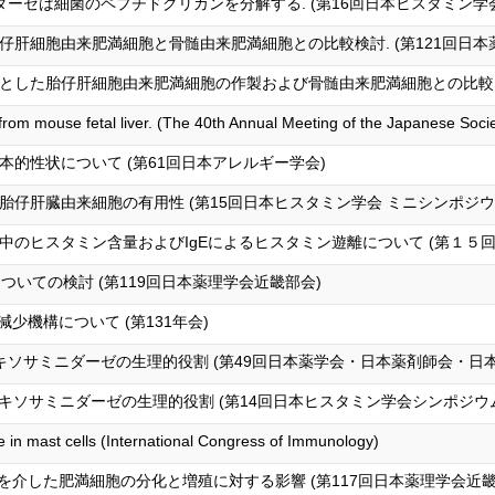
ーゼは細菌のペプチドグリカンを分解する. (第16回日本ヒスタミン学
肝細胞由来肥満細胞と骨髄由来肥満細胞との比較検討. (第121回日本
した胎仔肝細胞由来肥満細胞の作製および骨髄由来肥満細胞との比較. (
s from mouse fetal liver. (The 40th Annual Meeting of the Japanese Soci
的性状について (第61回日本アレルギー学会)
仔肝臓由来細胞の有用性 (第15回日本ヒスタミン学会 ミニシンポジウ
中のヒスタミン含量およびIgEによるヒスタミン遊離について (第１５
についての検討 (第119回日本薬理学会近畿部会)
t減少機構について (第131年会)
キソサミニダーゼの生理的役割 (第49回日本薬学会・日本薬剤師会・日
キソサミニダーゼの生理的役割 (第14回日本ヒスタミン学会シンポジウ
 in mast cells (International Congress of Immunology)
現調節を介した肥満細胞の分化と増殖に対する影響 (第117回日本薬理学会近畿