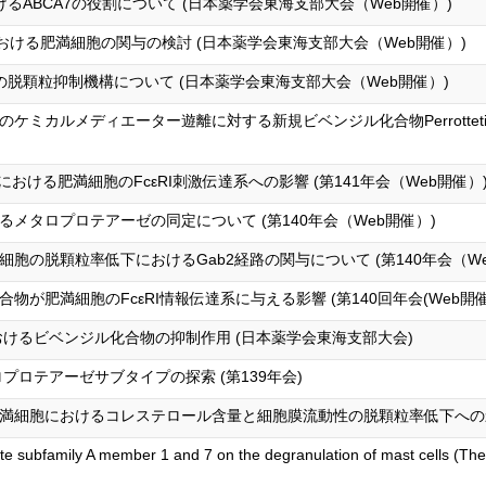
けるABCA7の役割について (日本薬学会東海支部大会（Web開催）)
障害における肥満細胞の関与の検討 (日本薬学会東海支部大会（Web開催）)
rinの脱顆粒抑制機構について (日本薬学会東海支部大会（Web開催）)
ミカルメディエーター遊離に対する新規ビベンジル化合物Perrottetin
2における肥満細胞のFcεRI刺激伝達系への影響 (第141年会（Web開催）
するメタロプロテアーゼの同定について (第140年会（Web開催）)
胞の脱顆粒率低下におけるGab2経路の関与について (第140年会（We
が肥満細胞のFcεRI情報伝達系に与える影響 (第140回年会(Web開催
おけるビベンジル化合物の抑制作用 (日本薬学会東海支部大会)
ロプロテアーゼサブタイプの探索 (第139年会)
満細胞におけるコレステロール含量と細胞膜流動性の脱顆粒率低下への影響
te subfamily A member 1 and 7 on the degranulation of mast cells (The 