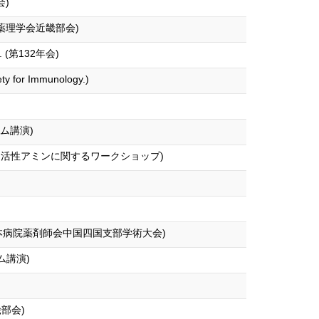
会)
薬理学会近畿部会)
第132年会)
ety for Immunology.)
ム講演)
回活性アミンに関するワークショップ)
本病院薬剤師会中国四国支部学術大会)
ム講演)
部会)