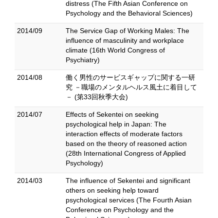
distress (The Fifth Asian Conference on
Psychology and the Behavioral Sciences)
2014/09
The Service Gap of Working Males: The
influence of masculinity and workplace
climate (16th World Congress of
Psychiatry)
2014/08
働く男性のサービスギャップに関する一研
究 －職場のメンタルヘルス風土に着目して
－ (第33回秋季大会)
2014/07
Effects of Sekentei on seeking
psychological help in Japan: The
interaction effects of moderate factors
based on the theory of reasoned action
(28th International Congress of Applied
Psychology)
2014/03
The influence of Sekentei and significant
others on seeking help toward
psychological services (The Fourth Asian
Conference on Psychology and the