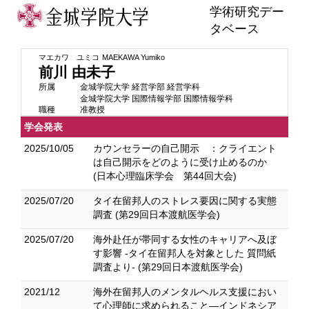
学術研究デー
タベース
マエカワ ユミコ
MAEKAWA Yumiko
前川 由未子
所属
金城学院大学 経営学部 経営学科
金城学院大学 国際情報学部 国際情報学科
職種
准教授
学会発表
2025/10/05
カウンセラーの自己開示 ：クライエント
は自己開示をどのように受け止めるのか
(日本心理臨床学会 第44回大会)
2025/07/20
タイ在留邦人のストレス要因に関する実態
調査 (第29回日本渡航医学会)
2025/07/20
海外赴任が帯同する女性のキャリアへ及ぼ
す影響 -タイ在留邦人を対象とした 質問紙
調査より- (第29回日本渡航医学会)
2021/12
海外在留邦人のメンタルヘルス支援におい
て心理師に求められること―インドネシア