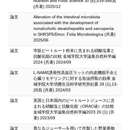
Nutrition and Food Science 30 (6),539-548頁
(共著) 2025/12
論文
Alteration of the intestinal microbiota
associated with the development of
nonalcoholic steatohepatitis and sarcopenia
in SHRSP5/Dmcr. Folia Microbiologica (共著)
2025/06
論文
市販ビートルート粉末に含まれる硝酸塩量と
抗酸化能の比較 金城学院大学論集自然科学編
2024 (共著) 2024/09
論文
L-NAME誘発性高血圧ラットの内皮機能不全と
心臓リモデリングに対する魚油摂取の効果 金
城学院大学消費生活科学研究所紀要 28 (1),13-
28頁 (共著) 2024/03
論文
英国と日本国内のビートルートジュースに含
まれる硝酸塩と抗酸化能（ORAC値）の比較
金城学院大学論集自然科学編2023 20 (1) (共
著) 2023/09
論文
異なるジューサ―を用いて作製した野菜果物