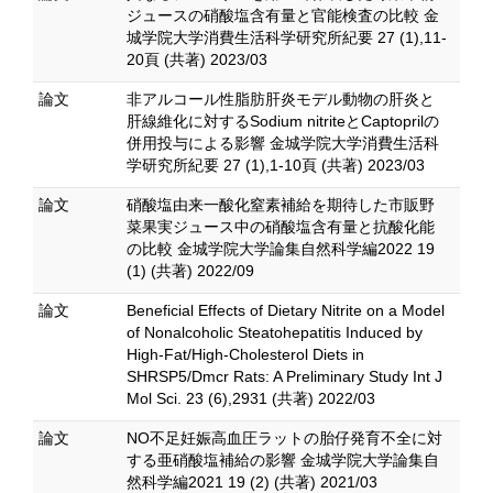
ジュースの硝酸塩含有量と官能検査の比較 金
城学院大学消費生活科学研究所紀要 27 (1),11-
20頁 (共著) 2023/03
論文
非アルコール性脂肪肝炎モデル動物の肝炎と
肝線維化に対するSodium nitriteとCaptoprilの
併用投与による影響 金城学院大学消費生活科
学研究所紀要 27 (1),1-10頁 (共著) 2023/03
論文
硝酸塩由来一酸化窒素補給を期待した市販野
菜果実ジュース中の硝酸塩含有量と抗酸化能
の比較 金城学院大学論集自然科学編2022 19
(1) (共著) 2022/09
論文
Beneficial Effects of Dietary Nitrite on a Model
of Nonalcoholic Steatohepatitis Induced by
High-Fat/High-Cholesterol Diets in
SHRSP5/Dmcr Rats: A Preliminary Study Int J
Mol Sci. 23 (6),2931 (共著) 2022/03
論文
NO不足妊娠高血圧ラットの胎仔発育不全に対
する亜硝酸塩補給の影響 金城学院大学論集自
然科学編2021 19 (2) (共著) 2021/03