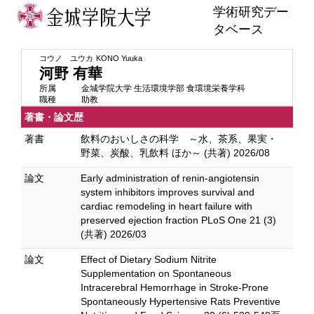
学術研究デー
タベース
コウノ ユウカ
KONO Yuuka
河野 有華
所属
金城学院大学 生活環境学部 食環境栄養学科
職種
助教
著書・論文歴
著書
飲料のおいしさの科学 ～水、茶系、果実・
野菜、炭酸、乳飲料 ほか～ (共著) 2026/08
論文
Early administration of renin-angiotensin
system inhibitors improves survival and
cardiac remodeling in heart failure with
preserved ejection fraction PLoS One 21 (3)
(共著) 2026/03
論文
Effect of Dietary Sodium Nitrite
Supplementation on Spontaneous
Intracerebral Hemorrhage in Stroke-Prone
Spontaneously Hypertensive Rats Preventive